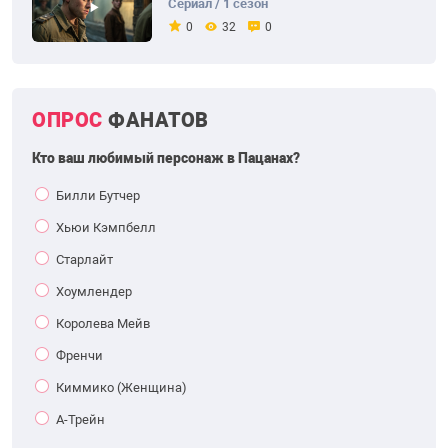
Сериал / 1 сезон
0
32
0
ОПРОС
ФАНАТОВ
Кто ваш любимый персонаж в Пацанах?
Билли Бутчер
Хьюи Кэмпбелл
Старлайт
Хоумлендер
Королева Мейв
Френчи
Киммико (Женщина)
А-Трейн