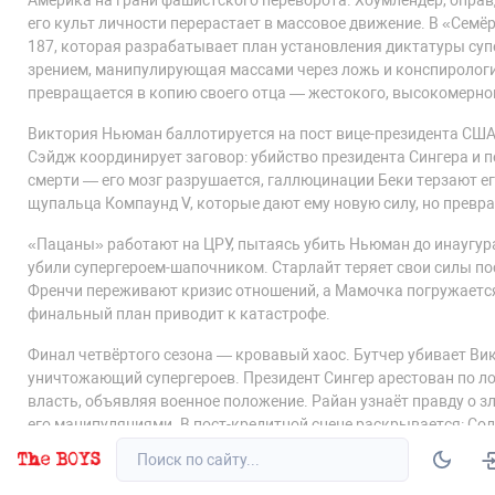
Америка на грани фашистского переворота. Хоумлендер, оправ
его культ личности перерастает в массовое движение. В «Сем
187, которая разрабатывает план установления диктатуры суп
зрением, манипулирующая массами через ложь и конспирологи
превращается в копию своего отца — жестокого, высокомерно
Виктория Ньюман баллотируется на пост вице-президента США
Сэйдж координирует заговор: убийство президента Сингера и 
смерти — его мозг разрушается, галлюцинации Беки терзают е
щупальца Компаунд V, которые дают ему новую силу, но превр
«Пацаны» работают на ЦРУ, пытаясь убить Ньюман до инаугура
убили супергероем-шапочником. Старлайт теряет свои силы по
Френчи переживают кризис отношений, а Мамочка погружается 
финальный план приводит к катастрофе.
Финал четвёртого сезона — кровавый хаос. Бутчер убивает Ви
уничтожающий супергероев. Президент Сингер арестован по 
власть, объявляя военное положение. Райан узнаёт правду о з
его манипуляциями. В пост-кредитной сцене раскрывается: Со
Хоумлендера вернулся. Четвёртый сезон завершается на апок
Сезоны
Актеры
Новости
С
отчаянии, а мир погружается во тьму. Пятый сезон будет фин