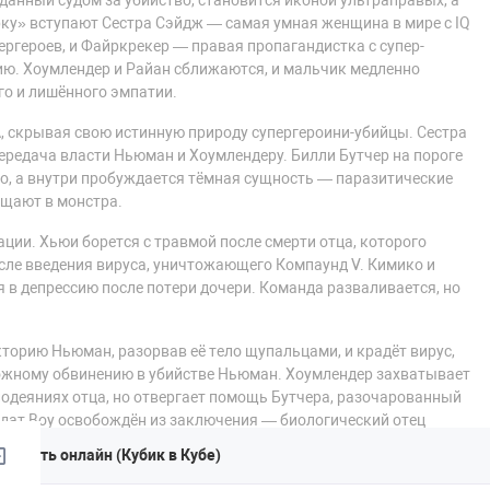
данный судом за убийство, становится иконой ультраправых, а
ёрку» вступают Сестра Сэйдж — самая умная женщина в мире с IQ
ергероев, и Файркрекер — правая пропагандистка с супер-
ю. Хоумлендер и Райан сближаются, и мальчик медленно
го и лишённого эмпатии.
, скрывая свою истинную природу супергероини-убийцы. Сестра
передача власти Ньюман и Хоумлендеру. Билли Бутчер на пороге
го, а внутри пробуждается тёмная сущность — паразитические
ащают в монстра.
ции. Хьюи борется с травмой после смерти отца, которого
сле введения вируса, уничтожающего Компаунд V. Кимико и
в депрессию после потери дочери. Команда разваливается, но
кторию Ньюман, разорвав её тело щупальцами, и крадёт вирус,
ложному обвинению в убийстве Ньюман. Хоумлендер захватывает
лодеяниях отца, но отвергает помощь Бутчера, разочарованный
лдат Boy освобождён из заключения — биологический отец
алиптической ноте: фашистский режим установлен, «Пацаны» в
мотреть онлайн (Кубик в Кубе)
альным — последняя битва за душу Америки.