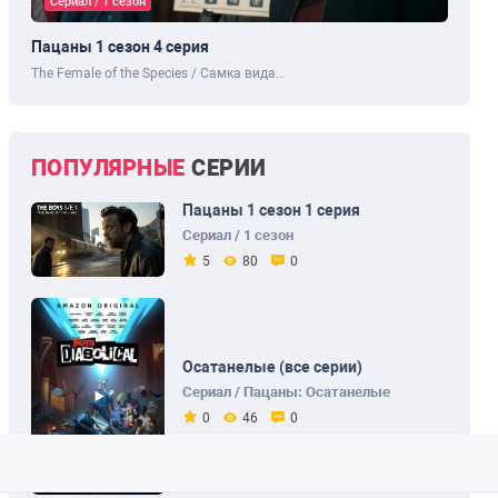
Сериал / 1 сезон
Пацаны 1 сезон 4 серия
The Female of the Species / Самка вида...
ПОПУЛЯРНЫЕ
СЕРИИ
Пацаны 1 сезон 1 серия
Сериал / 1 сезон
5
80
0
Осатанелые (все серии)
Сериал / Пацаны: Осатанелые
0
46
0