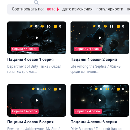
Сортировать по:
дате
дате изменения
популярности
п
0
16
0
0
11
0
Сериал / 4 сезон
Сериал / 4 сезон
Пацаны 4 сезон 1 серия
Пацаны 4 сезон 2 серия
Department of Dirty Tricks / Отдел
Life Among the Septics / Жизнь
грязных трюков...
среди септиков...
0
9
0
0
8
0
Сериал / 4 сезон
Сериал / 4 сезон
Пацаны 4 сезон 5 серия
Пацаны 4 сезон 6 серия
Beware the Jabberwock, My Son /
Dirty Business / Грязный бизнес...