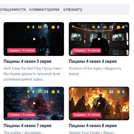
осещаемости
комментариям
алфавиту
0
11
0
0
15
0
Сериал / 4 сезон
Сериал / 4 сезон
Пацаны 4 сезон 3 серия
Пацаны 4 сезон 4 серия
We'll Keep the Red Flag Flying Here /
Wisdom of the Ages / Мудрость
Мы будем держать красный флаг
веков...
развевающимся здесь...
0
13
0
0
22
0
Сериал / 4 сезон
Сериал / 4 сезон
Пацаны 4 сезон 7 серия
Пацаны 4 сезон 8 серия
The Insider / Инсайдер...
Season Four Finale / Финал