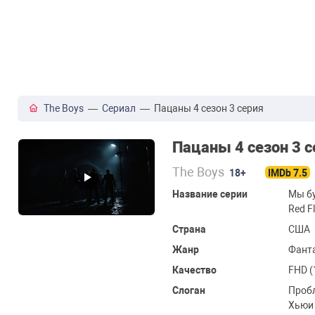
The Boys
—
Сериал
— Пацаны 4 сезон 3 серия
Пацаны 4 сезон 3 с
The Boys
18+
IMDb 7.5
Название серии
Мы бу
Red Fl
Страна
США
Жанр
Фанта
Качество
FHD (
Слоган
Пробл
Хьюи 