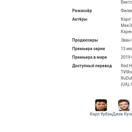
Викто
Режиссёр
Филип
Актёры
Карл 
МакЭл
Карен
Продюссеры
Эван 
Премьера серии
13 ию
Премьера в мире
2019-
Доступный перевод
Red H
TVSho
RuDub
(UA),
Карл Урбан
Джек Куэ