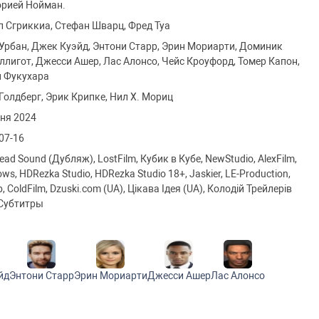
рией Нойман.
 Сгриккиа, Стефан Шварц, Фред Туа
Урбан, Джек Куэйд, Энтони Старр, Эрин Мориарти, Доминик
лигот, Джесси Ашер, Лас Алонсо, Чейс Кроуфорд, Томер Капон,
 Фукухара
Голдберг, Эрик Крипке, Нил Х. Мориц
ня 2024
07-16
ead Sound (Дубляж), LostFilm, Кубик в Кубе, NewStudio, AlexFilm,
ws, HDRezka Studio, HDRezka Studio 18+, Jaskier, LE-Production,
, ColdFilm, Dzuski.com (UA), Цікава Ідея (UA), Колодiй Трейлерiв
 Субтитры
йд
Энтони Старр
Эрин Мориарти
Джесси Ашер
Лас Алонсо