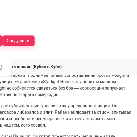
Следующая
мотреть онлайн (Кубик в Кубе)
вью. Старлайт поднимает знамя сопротивления против Vought и
лицы. Её движение «Starlight House» становится маяком
ught не собирается сдаваться без боя — корпорация запускает
ственного врага номер один.
дое публичное выступление в шоу преданности нации. Он
аговора либералов и элит. Райан наблюдает за отцом, впитывая
ои способности всё увереннее, и это пугает даже самого
 над тем, кого создал.
х виды Пацанов. Он готов пожертвовать невинными ради