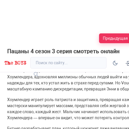
Предыдущая
Пацаны 4 сезон 3 серия смотреть онлайн
11
0
20 ноябрь 2025, 18:22
Сезоны
Актеры
Новости
С
Революция всегда начинается с символа, а заканчивается кро
Хоумлендера, вдохновляя миллионы обычных людей выйти на у
надежды для тех, кто устал жить в страхе перед супами. Но Vo
масштабную кампанию дискредитации, превращая Энни в обще
Хоумлендер играет роль патриота и защитника, превращая каж
мастерски манипулирует массами, представляя себя жертвой з
каждое слово, каждый жест. Мальчик начинает использовать св
Хоумлендера — впервые он видит, что может потерять контроль
Бутчер разрабатывает план, который шокирует даже видавши