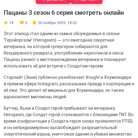
Пацаны 3 сезон 6 серия смотреть онлайн
14
0
20 ноябрь 2025, 18:22
Этот эпизод стал одним из самых обсуждаемых в сезоне.
"Геройоргазм" (Herogasm) — это ежегодная секретная
вечеринка, на которой супергерои собираются для
безудержного разврата, употребления наркотиков и секса.
Пацаны узнают о местонахождении вечеринки и планируют
использовать её для встречи с Солдатом-героем.
Старлайт (Энни) публично разоблачает Vought и Хоумлендера
в прямом эфире Instagram, рассказывая правду о корпорации и
её лжи. Это делает её мишенью для Хоумлендера, но также
вдохновляет миллионы людей.
Бутчер, Хьюи и Солдат-герой прибывают на вечеринку
Herogasm, где Солдат-герой сталкивается с близнецами TNT. Во
время конфронтации у Солдата-героя снова проявляется PTSD,
и он непреднамеренно высвобождает разрушительный
энергетический взрыв, уничтожая здание и убивая множество