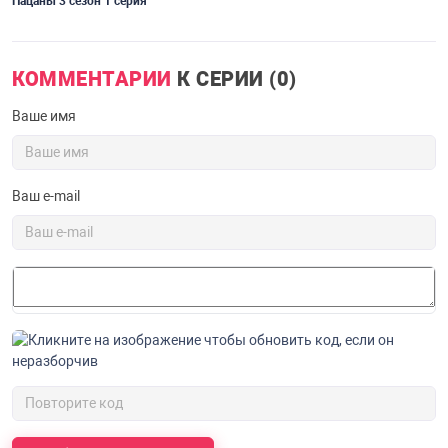
Пацаны 3 сезон 1 серия
П
КОММЕНТАРИИ
К СЕРИИ (0)
Ваше имя
Ваш e-mail