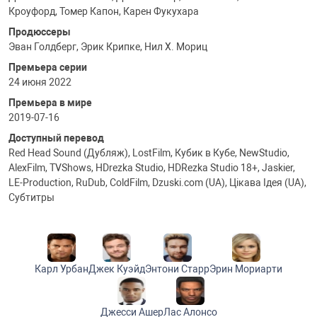
Кроуфорд, Томер Капон, Карен Фукухара
Продюссеры
Эван Голдберг, Эрик Крипке, Нил Х. Мориц
Премьера серии
24 июня 2022
Премьера в мире
2019-07-16
Доступный перевод
Red Head Sound (Дубляж), LostFilm, Кубик в Кубе, NewStudio,
AlexFilm, TVShows, HDrezka Studio, HDRezka Studio 18+, Jaskier,
LE-Production, RuDub, ColdFilm, Dzuski.com (UA), Цікава Ідея (UA),
Субтитры
Карл Урбан
Джек Куэйд
Энтони Старр
Эрин Мориарти
Джесси Ашер
Лас Алонсо