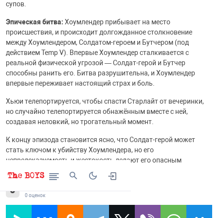
супов.
Эпическая битва:
Хоумлендер прибывает на место
происшествия, и происходит долгожданное столкновение
между Хоумлендером, Солдатом-героем и Бутчером (под
действием Temp V). Впервые Хоумлендер сталкивается с
реальной физической угрозой — Солдат-герой и Бутчер
способны ранить его. Битва разрушительна, и Хоумлендер
впервые переживает настоящий страх и боль.
Хьюи телепортируется, чтобы спасти Старлайт от вечеринки,
но случайно телепортируется обнажённым вместе с ней,
создавая неловкий, но трогательный момент.
К концу эпизода становится ясно, что Солдат-герой может
стать ключом к убийству Хоумлендера, но его
непредсказуемость и жестокость делают его опасным
союзником.
0
0
оценок