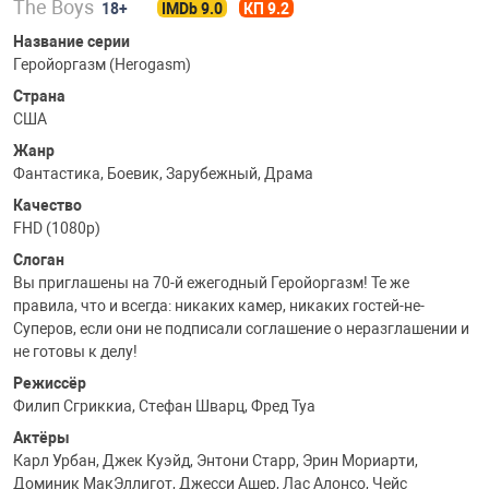
The Boys
18+
IMDb 9.0
КП 9.2
Название серии
Геройоргазм (Herogasm)
Страна
США
Жанр
Фантастика, Боевик, Зарубежный, Драма
Качество
FHD (1080p)
Слоган
Вы приглашены на 70-й ежегодный Геройоргазм! Те же
правила, что и всегда: никаких камер, никаких гостей-не-
Суперов, если они не подписали соглашение о неразглашении и
не готовы к делу!
Режиссёр
Филип Сгриккиа, Стефан Шварц, Фред Туа
Актёры
Карл Урбан, Джек Куэйд, Энтони Старр, Эрин Мориарти,
Доминик МакЭллигот, Джесси Ашер, Лас Алонсо, Чейс