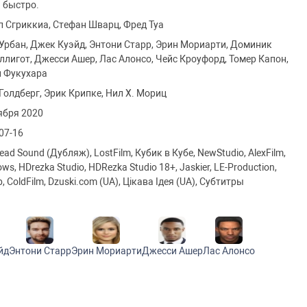
 быстро.
 Сгриккиа, Стефан Шварц, Фред Туа
Урбан, Джек Куэйд, Энтони Старр, Эрин Мориарти, Доминик
лигот, Джесси Ашер, Лас Алонсо, Чейс Кроуфорд, Томер Капон,
 Фукухара
Голдберг, Эрик Крипке, Нил Х. Мориц
ября 2020
07-16
ead Sound (Дубляж), LostFilm, Кубик в Кубе, NewStudio, AlexFilm,
ws, HDrezka Studio, HDRezka Studio 18+, Jaskier, LE-Production,
, ColdFilm, Dzuski.com (UA), Цікава Ідея (UA), Субтитры
йд
Энтони Старр
Эрин Мориарти
Джесси Ашер
Лас Алонсо