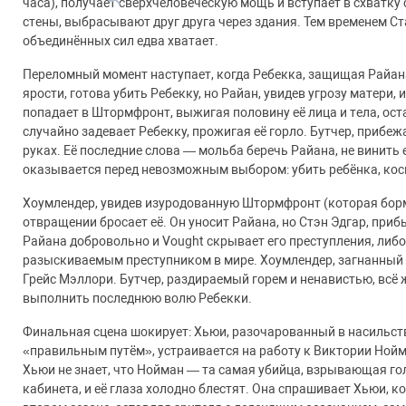
часа), получает сверхчеловеческую мощь и вступает в схватк
стены, выбрасывают друг друга через здания. Тем временем С
объединённых сил едва хватает.
Переломный момент наступает, когда Ребекка, защищая Райан
ярости, готова убить Ребекку, но Райан, увидев угрозу матери
попадает в Штормфронт, выжигая половину её лица и тела, ост
случайно задевает Ребекку, прожигая её горло. Бутчер, приб
руках. Её последние слова — мольба беречь Райана, не винить 
оказывается перед невозможным выбором: убить ребёнка, косв
Хоумлендер, увидев изуродованную Штормфронт (которая бормо
отвращении бросает её. Он уносит Райана, но Стэн Эдгар, при
Райана добровольно и Vought скрывает его преступления, либо 
разыскиваемым преступником в мире. Хоумлендер, загнанный в
Грейс Мэллори. Бутчер, раздираемый горем и ненавистью, всё
выполнить последнюю волю Ребекки.
Финальная сцена шокирует: Хьюи, разочарованный в насильст
«правильным путём», устраивается на работу к Виктории Нойм
Хьюи не знает, что Нойман — та самая убийца, взрывающая 
кабинета, и её глаза холодно блестят. Она спрашивает Хьюи, к