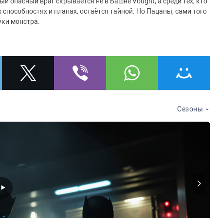
й опасный враг скрывается не в Башне Vought, а среди тех, кто
х способностях и планах, остаётся тайной. Но Пацаны, сами того
уки монстра.
Сезоны