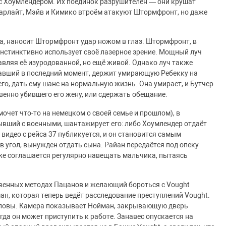
у с Хоумлендером. Их поединок разрушителен — они крушат
тарлайт, Мэйв и Кимико втроём атакуют Штормфронт, но даже
а, наносит Штормфронт удар ножом в глаз. Штормфронт, в
, инстинктивно использует своё лазерное зрение. Мощный луч
авляя её изуродованной, но ещё живой. Однако луч также
ежавший в последний момент, держит умирающую Ребекку на
его, дать ему шанс на нормальную жизнь. Она умирает, и Бутчер
енно убившего его жену, или сдержать обещание.
чет что-то на немецком о своей семье и прошлом), в
бывший с военными, шантажирует его: либо Хоумлендер отдаёт
видео с рейса 37 публикуется, и он становится самым
 угол, вынужден отдать сына. Райан передаётся под опеку
 же соглашается регулярно навещать мальчика, пытаясь
венных методах Пацанов и желающий бороться с Vought
ан, которая теперь ведёт расследование преступлений Vought.
головы. Камера показывает Нойман, закрывающую дверь
огда он может приступить к работе. Занавес опускается на