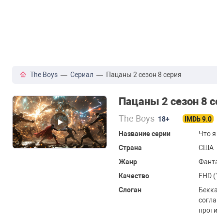
The Boys
—
Сериал
— Пацаны 2 сезон 8 серия
Пацаны 2 сезон 8 с
The Boys
18+
IMDb 9.0
Название серии
Что я
Страна
США
Жанр
Фанта
Качество
FHD (
Слоган
Бекка
согла
проти