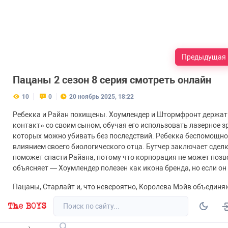
Предыдущая
Пацаны 2 сезон 8 серия смотреть онлайн
10
0
20 ноябрь 2025, 18:22
Ребекка и Райан похищены. Хоумлендер и Штормфронт держат 
контакт» со своим сыном, обучая его использовать лазерное 
которых можно убивать без последствий. Ребекка беспомощно 
влиянием своего биологического отца. Бутчер заключает сделк
поможет спасти Райана, потому что корпорация не может позв
объясняет — Хоумлендер полезен как икона бренда, но если он
Пацаны, Старлайт и, что невероятно, Королева Мэйв объедин
превращается в апокалиптическую битву. Штормфронт демонс
Сезоны
Актеры
Новости
С
сверхзвуковой скорости, создавать молнии, её сила почти рав
конечности, душит М.М., издевается над Френчем. Но Бутчер, 