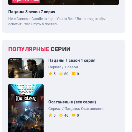
Сериал / 3 сезон
Пацаны 3 сезон 7 серия
Here Comes a Candle to Light You to Bed / Вот свеча, чтобы
осветить твой путь в постель...
ПОПУЛЯРНЫЕ
СЕРИИ
Пацаны 1 сезон 1 серия
Сериал / 1 сезон
5
80
0
Осатанелые (все серии)
Сериал / Пацаны: Осатанелые
0
46
0