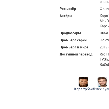
очень
Режиссёр
Филип
Актёры
Карл 
МакЭл
Карен
Продюссеры
Эван 
Премьера серии
9 окт
Премьера в мире
2019-
Доступный перевод
Red H
TVSho
RuDub
Карл Урбан
Джек Куэ