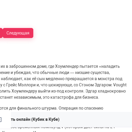
Следующая
их в заброшенном доме, где Хоумлендер пытается «наладить
зрение и убеждая, что обычные люди — низшие существа,
наблюдает, как её сын медленно превращается в монстра под
у с Грейс Мэллори и, что шокирующе, со Стэном Эдгаром: Vought
олить Хоумлендеру выйти из-под контроля. Эдгар хладнокровно
 станет независимым, это катастрофа для бизнеса.
яются для финального штурма. Операция по спасению
трирует свою истинную мощь — она способна летать на
мотреть онлайн (Кубик в Кубе)
на Хоумлендеру. Она жестоко избивает Кимико, сламывая ей
введя себе временный Компаунд V (который даёт силы на 24