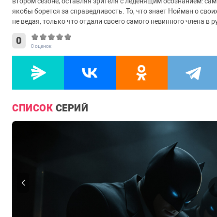
втором сезоне, оставляя зрителя с леденящим осознанием: самы
якобы борется за справедливость. То, что знает Нойман о свои
не ведая, только что отдали своего самого невинного члена в р
0
0
оценок
СПИСОК
СЕРИЙ