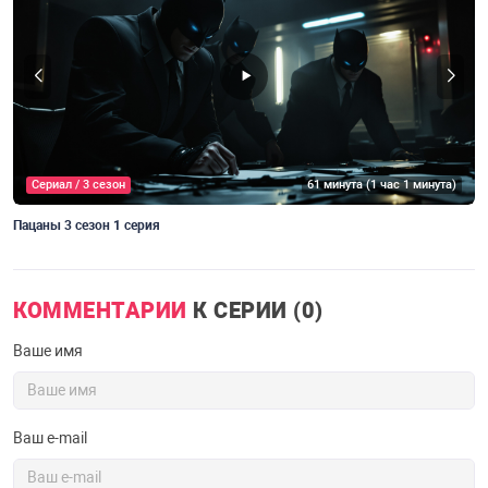
Сериал / 3 сезон
61 минута (1 час 1 минута)
Пацаны 3 сезон 1 серия
П
КОММЕНТАРИИ
К СЕРИИ (0)
Ваше имя
Ваш e-mail