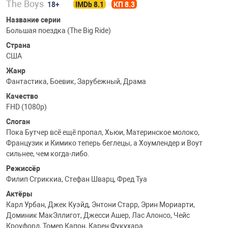
The Boys
18+
IMDb 8.1
КП 8.3
Название серии
Большая поездка (The Big Ride)
Страна
США
Жанр
Фантастика, Боевик, Зарубежный, Драма
Качество
FHD (1080p)
Слоган
Пока Бутчер всё ещё пропал, Хьюи, Материнское молоко,
Французик и Кимико теперь беглецы, а Хоумлендер и Воут
сильнее, чем когда-либо.
Режиссёр
Филип Сгриккиа, Стефан Шварц, Фред Туа
Актёры
Карл Урбан, Джек Куэйд, Энтони Старр, Эрин Мориарти,
Доминик МакЭллигот, Джесси Ашер, Лас Алонсо, Чейс
Кроуфорд, Томер Капон, Карен Фукухара