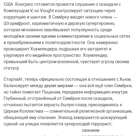
США. Конгресс готовится провести слушания о скандале с
Компаундом V, но Vought контролирует ситуацию через
коррупцию и шантаж. В Семёрку вводят нового члена —
Штормфронт, харизматичную и дерзкую супергероиню,
которая мгновенно завоёвывает популярность среди
молодёжи своими едкими комментариями в социальных сетях
и пренебрежением к политкорректности. Она намеренно
провоцирует Хоумлендера, подрывая его авторитет и
узурпируя его медийное пространство. Хоумлендер,
привыкший быть центром вселенной, чувствует угрозу своему
статусу.
Старлайт, теперь официально состоящая в отношениях с Хьюи,
балансирует между двумя мирами — она всё ещё член Семёрки,
но тайно помогает Пацанам, передавая информацию изнутри.
Глубинный, отстранённый от Семёрки после скандала,
отчаянно пытается вернуть былую славу, присоединяясь к
Церкви Коллектива — сомнительной религиозной организации,
обещающей ему спасение. Эпизод завершается шокирующей
сценой: на улицах появляется суперзлодей-террорист,
убивающий невинных людей с использованием