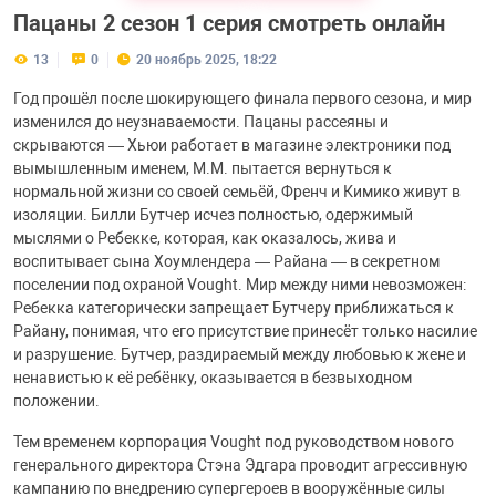
Пацаны 2 сезон 1 серия смотреть онлайн
13
0
20 ноябрь 2025, 18:22
Год прошёл после шокирующего финала первого сезона, и мир
изменился до неузнаваемости. Пацаны рассеяны и
скрываются — Хьюи работает в магазине электроники под
вымышленным именем, М.М. пытается вернуться к
нормальной жизни со своей семьёй, Френч и Кимико живут в
изоляции. Билли Бутчер исчез полностью, одержимый
мыслями о Ребекке, которая, как оказалось, жива и
воспитывает сына Хоумлендера — Райана — в секретном
поселении под охраной Vought. Мир между ними невозможен:
Ребекка категорически запрещает Бутчеру приближаться к
Райану, понимая, что его присутствие принесёт только насилие
и разрушение. Бутчер, раздираемый между любовью к жене и
ненавистью к её ребёнку, оказывается в безвыходном
положении.
Тем временем корпорация Vought под руководством нового
генерального директора Стэна Эдгара проводит агрессивную
кампанию по внедрению супергероев в вооружённые силы