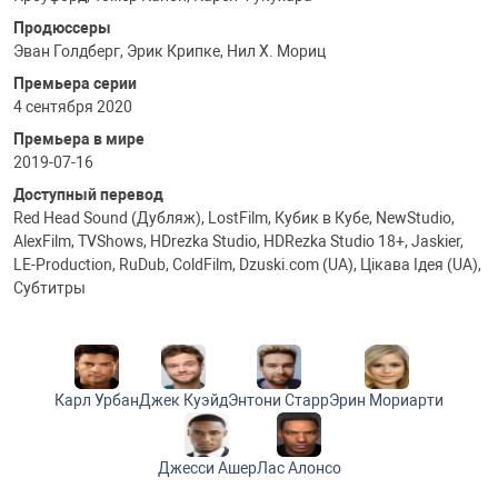
Продюссеры
Эван Голдберг, Эрик Крипке, Нил Х. Мориц
Премьера серии
4 сентября 2020
Премьера в мире
2019-07-16
Доступный перевод
Red Head Sound (Дубляж), LostFilm, Кубик в Кубе, NewStudio,
AlexFilm, TVShows, HDrezka Studio, HDRezka Studio 18+, Jaskier,
LE-Production, RuDub, ColdFilm, Dzuski.com (UA), Цікава Ідея (UA),
Субтитры
Карл Урбан
Джек Куэйд
Энтони Старр
Эрин Мориарти
Джесси Ашер
Лас Алонсо